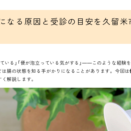
各種検査・予防接種
になる原因と受診の目安を久留米
各種健診・がん検診・人間ド
ック
ている」「便が泡立っている気がする」――このような経験
どは腸の状態を知る手がかりになることがあります。今回は
すく解説します。