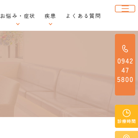
お悩み・症状
疾患
よくある質問
便秘
逆流性食道炎
れ
下痢
胃潰瘍・十二指腸潰瘍
表
血便（下血）
機能性ディスペプシア
胸焼け
アニサキス症
除
胃痛
過敏性腸症候群
胃もたれ
潰瘍性大腸炎・クローン病
体重減少
大腸がん
生活習慣病
胃がん