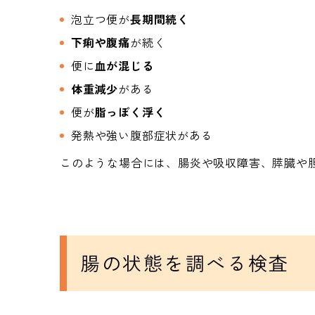
泡立つ便が
長期間続く
下痢や腹痛
が続く
便に
血が混じる
体重減少
がある
便が
脂っぽく浮く
発熱や強い腹部症状がある
このような場合には、腸炎や吸収障害、膵臓や
腸の状態を調べる検査