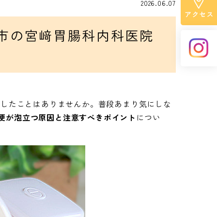
健診異常
高血圧症
2026.06.07
糖尿病
市の宮﨑胃腸科内科医院
脂質異常症（高脂血症）
高尿酸血症・痛風
メタボリックシンドローム
をしたことはありませんか。普段あまり気にしな
脂肪肝
便が泡立つ原因と注意すべきポイント
につい