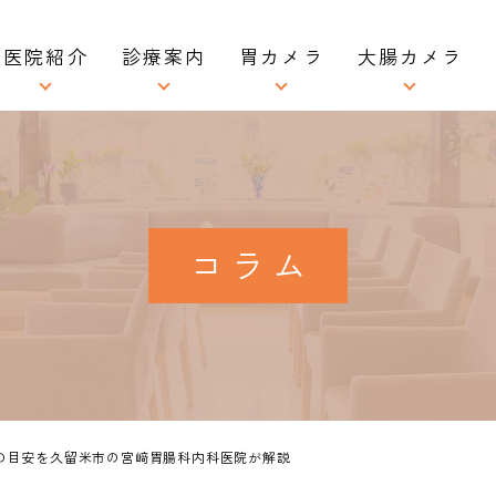
医院紹介
診療案内
胃カメラ
大腸カメラ
医院情報
一般内科
胃カメラ検査
大腸カメラ検査
医師紹介
消化器内科
胃カメラ検査の流れ
大腸カメラ検査の流
ーズインタビュー
肝臓内科
胃カメラ検査料金表
大腸カメラ検査料金
コラム
求人情報
発熱外来
同日内視鏡ドック
同日内視鏡ドック
生活習慣病
ピロリ菌検査
日帰り大腸ポリープ切
喘息・花粉症・アレルギー
久留米市胃がん検診
美容・ダイエット・AGA・
ED治療
の目安を久留米市の宮﨑胃腸科内科医院が解説
インフルエンザ予防接種