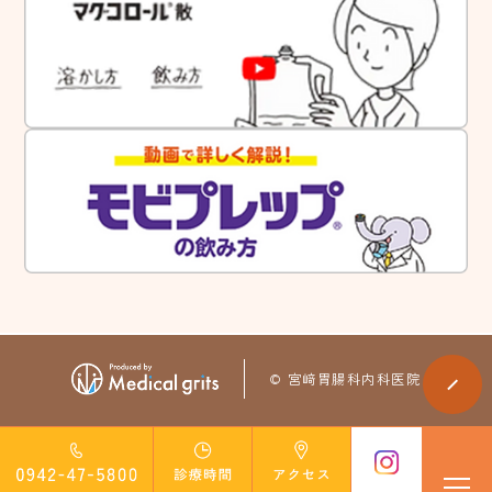
t
© 宮﨑胃腸科内科医院
me