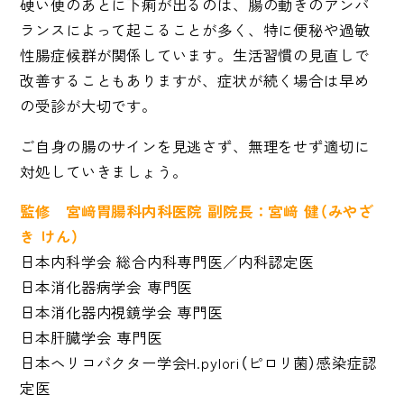
硬い便のあとに下痢が出るのは、腸の動きのアンバ
ランスによって起こることが多く、特に便秘や過敏
性腸症候群が関係しています。生活習慣の見直しで
改善することもありますが、症状が続く場合は早め
の受診が大切です。
ご自身の腸のサインを見逃さず、無理をせず適切に
対処していきましょう。
監修 宮﨑胃腸科内科医院 副院長：宮﨑 健（みやざ
き けん）
日本内科学会 総合内科専門医／内科認定医
日本消化器病学会 専門医
日本消化器内視鏡学会 専門医
日本肝臓学会 専門医
日本
ヘリコバクター学会
H.pylori（ピロリ菌）感染症認
定医