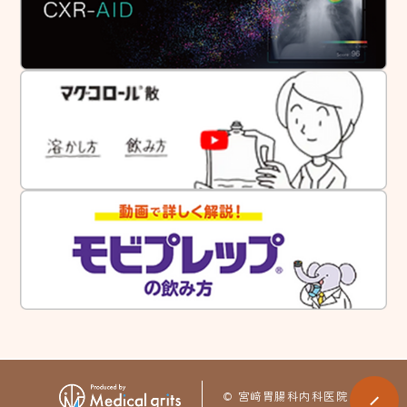
t
© 宮﨑胃腸科内科医院