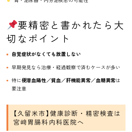
腎・泌尿器・内分泌疾患の可能性
要精密と書かれたら大
切なポイント
自覚症状がなくても放置しない
早期発見なら治療・経過観察で済むケースが多い
特に
便潜血陽性／貧血／肝機能異常／血糖異常
は
要注意
【久留米市】健康診断・精密検査は
宮﨑胃腸科内科医院へ