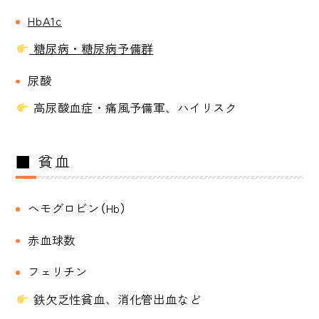
HbA1c
糖尿病・糖尿病予備群
尿酸
高尿酸血症・痛風予備軍、ハイリスク
■ 貧血
ヘモグロビン（Hb）
赤血球数
フェリチン
鉄欠乏性貧血、消化管出血など