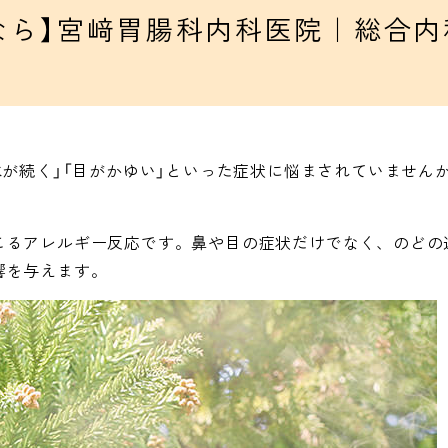
なら】宮﨑胃腸科内科医院｜総合
各種検査・予防接種
各種健診・がん検診・人間ド
ック
水が続く」「目がかゆい」といった症状に悩まされていません
こるアレルギー反応です。鼻や目の症状だけでなく、のどの
響を与えます。