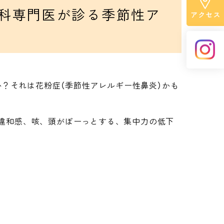
健診異常
高血圧症
内科専門医が診る季節性ア
糖尿病
脂質異常症（高脂血症）
高尿酸血症・痛風
か？それは花粉症（季節性アレルギー性鼻炎）かも
メタボリックシンドローム
脂肪肝
違和感、咳、頭がぼーっとする、集中力の低下