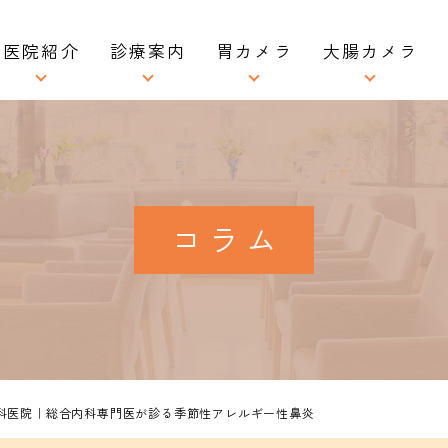
医院紹介
診療案内
胃カメラ
大腸カメラ
医院情報
一般内科
胃カメラ検査
大腸カメラ検査
医師紹介
消化器内科
胃カメラ検査の流れ
大腸カメラ検査の流
ーズインタビュー
肝臓内科
胃カメラ検査料金表
大腸カメラ検査料金
コラム
求人情報
発熱外来
同日内視鏡ドック
同日内視鏡ドック
生活習慣病
ピロリ菌検査
日帰り大腸ポリープ切
喘息・花粉症・アレルギー
久留米市胃がん検診
美容・ダイエット・AGA・
ED治療
内科医院｜総合内科専門医が診る季節性アレルギー性鼻炎
インフルエンザ予防接種