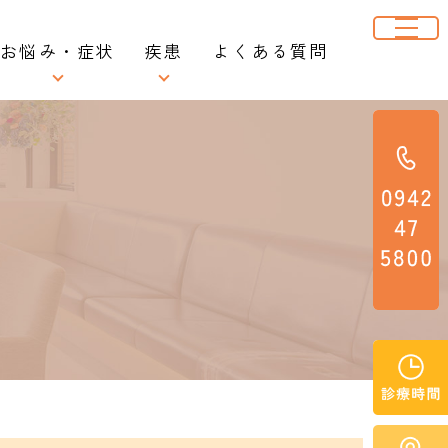
お悩み・症状
疾患
よくある質問
便秘
逆流性食道炎
れ
下痢
胃潰瘍・十二指腸潰瘍
表
血便（下血）
機能性ディスペプシア
胸焼け
アニサキス症
除
胃痛
過敏性腸症候群
胃もたれ
潰瘍性大腸炎・クローン病
体重減少
大腸がん
生活習慣病
胃がん